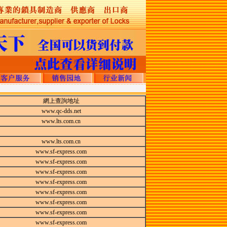
網上查詢地址
www.qc-dds.net
www.lts.com.cn
www.lts.com.cn
www.sf-express.com
www.sf-express.com
www.sf-express.com
www.sf-express.com
www.sf-express.com
www.sf-express.com
www.sf-express.com
www.sf-express.com