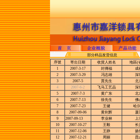
部分样品发货信息
序號
寄出日期
收貨人姓名
地區(省
1
2007-3-17
封傳福
成
2
2007-3-29
冯志雄
深
3
2007-5
賈先生
北
4
2007-6-2
飞马工艺品
深
5
2007-7-3
黄广东
北
6
2007-7-13
徐先生
佛
7
2007-7-23
王健
哈
8
2007-09-06
黄剑辉
厦
9
2007-09-13
李业林
上
10
2007-10-27
王毅
长
11
2007-12-06
王静
扬
12
2007-12-21
周丽
昆